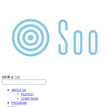
LOG IN
로그인
ABOUT US
PILATES?
START NOW
PROGRAM